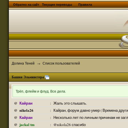
Обратно на сайт
Текущие переводы
Правила
Долина Теней
Список пользователей
→
Башня Эльминстера
Трёп, флейм и флуд. Все дела.
Кайран
@
:
Жаль это слышать.
nikola26
@
:
Кайран, форум давно умер ( Времена други
Кайран
@
:
Несколько лет по личным причинам не заг
jackal tm
@
:
@nikola26 спасибо