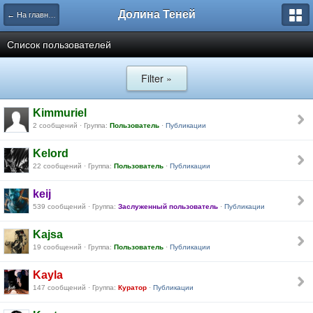
Долина Теней
← На главную
Список пользователей
Filter »
Kimmuriel
2 сообщений · Группа:
Пользователь
·
Публикации
Kelord
22 сообщений · Группа:
Пользователь
·
Публикации
keij
539 сообщений · Группа:
Заслуженный пользователь
·
Публикации
Kajsa
19 сообщений · Группа:
Пользователь
·
Публикации
Kayla
147 сообщений · Группа:
Куратор
·
Публикации