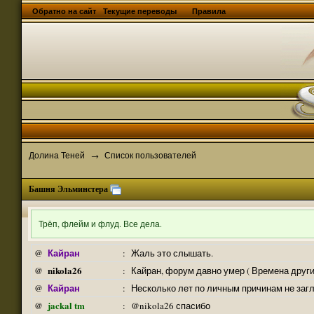
Обратно на сайт
Текущие переводы
Правила
Долина Теней
Список пользователей
→
Башня Эльминстера
Трёп, флейм и флуд. Все дела.
Кайран
@
:
Жаль это слышать.
nikola26
@
:
Кайран, форум давно умер ( Времена други
Кайран
@
:
Несколько лет по личным причинам не заг
jackal tm
@
:
@nikola26 спасибо