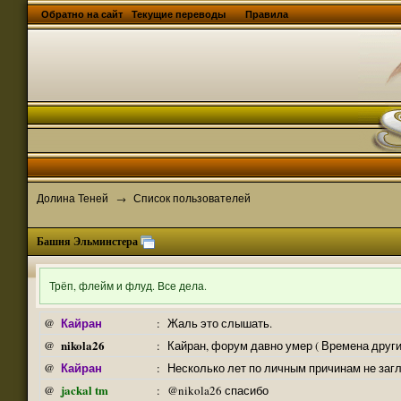
Обратно на сайт
Текущие переводы
Правила
Долина Теней
Список пользователей
→
Башня Эльминстера
Трёп, флейм и флуд. Все дела.
Кайран
@
:
Жаль это слышать.
nikola26
@
:
Кайран, форум давно умер ( Времена други
Кайран
@
:
Несколько лет по личным причинам не заг
jackal tm
@
:
@nikola26 спасибо