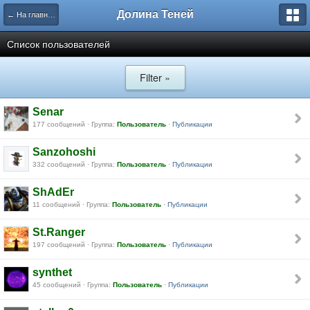
Долина Теней
← На главную
Список пользователей
Filter »
Senar
177 сообщений · Группа:
Пользователь
·
Публикации
Sanzohoshi
332 сообщений · Группа:
Пользователь
·
Публикации
ShAdEr
11 сообщений · Группа:
Пользователь
·
Публикации
St.Ranger
197 сообщений · Группа:
Пользователь
·
Публикации
synthet
45 сообщений · Группа:
Пользователь
·
Публикации