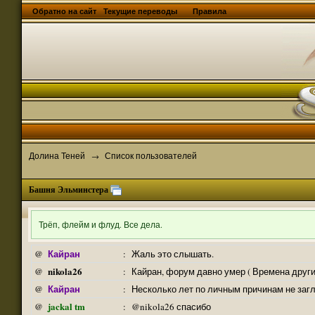
Обратно на сайт
Текущие переводы
Правила
Долина Теней
Список пользователей
→
Башня Эльминстера
Трёп, флейм и флуд. Все дела.
Кайран
@
:
Жаль это слышать.
nikola26
@
:
Кайран, форум давно умер ( Времена други
Кайран
@
:
Несколько лет по личным причинам не заг
jackal tm
@
:
@nikola26 спасибо