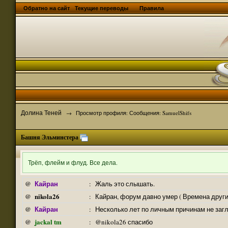
Обратно на сайт
Текущие переводы
Правила
Долина Теней
→
Просмотр профиля: Сообщения: SamuelShifs
Башня Эльминстера
Трёп, флейм и флуд. Все дела.
Кайран
@
:
Жаль это слышать.
nikola26
@
:
Кайран, форум давно умер ( Времена други
Кайран
@
:
Несколько лет по личным причинам не заг
jackal tm
@
:
@nikola26 спасибо