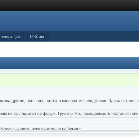
 репутации
Рейтинг
мена другие, все в соц. сетях и каналах мессенджеров. Здесь остался 
нам не заглядывал на форум. Грустно, что посещаемость настолько сни
 будут выходить исключительно на бумаге.
тства Грифонов и Ангелы из Ада были и будут только на бумаге.