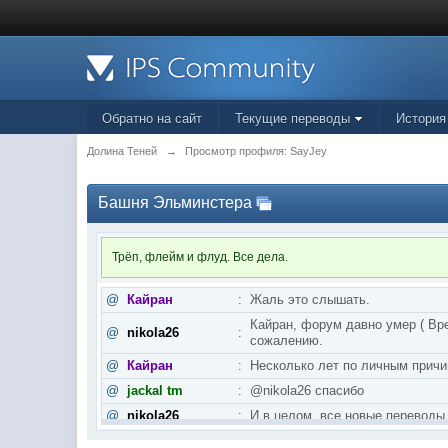
Обратно на сайт
Текущие переводы
История
Долина Теней
→
Просмотр профиля: SayJey
Башня Эльминстера
Трёп, флейм и флуд. Все дела.
@
Кайран
:
Жаль это слышать.
Кайран, форум давно умер ( Вре
@
nikola26
:
сожалению.
@
Кайран
:
Несколько лет по личным причи
@
jackal tm
:
@nikola26 спасибо
@
nikola26
:
И в целом, все новые переводы
@
nikola26
:
Khellendros, и пятая книга Бра