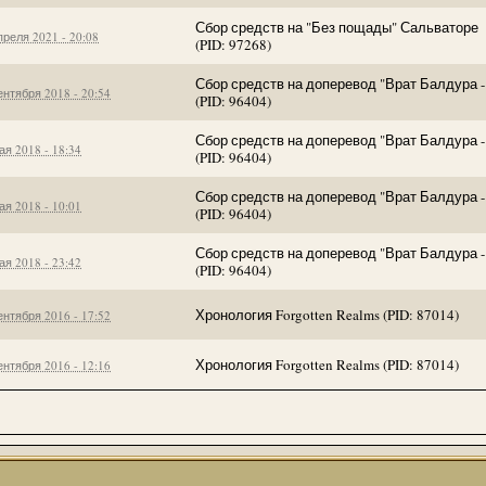
ую версию, скачать хотел?
Сбор средств на "Без пощады" Сальваторе
преля 2021 - 20:08
(PID: 97268)
 не скачивали?
Сбор средств на доперевод "Врат Балдура -
ентября 2018 - 20:54
временный склад. Менять и прикручивать что-то здесь не имеет смысла.
(PID: 96404)
Сбор средств на доперевод "Врат Балдура -
ая 2018 - 18:34
s://www.ign.com/...mibextid=Zxz2cZ
(PID: 96404)
оролевства
Сбор средств на доперевод "Врат Балдура -
ая 2018 - 10:01
(PID: 96404)
Сбор средств на доперевод "Врат Балдура -
ая 2018 - 23:42
(PID: 96404)
Хронология Forgotten Realms (PID: 87014)
ентября 2016 - 17:52
 и альтернатив ей нет.
Хронология Forgotten Realms (PID: 87014)
ентября 2016 - 12:16
-то ответит. Форум скорее мёртв, чем жив и используется исключительн
Кука из сборника "Королевства Загадок" (в теме Перевод рассказов).
а два месяца, до 03.01.2023 !
ре. Пока не закроем перевод по Братству Грифонов второй не откроем.