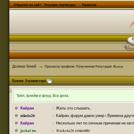
Обратно на сайт
Текущие переводы
Правила
Долина Теней
→
Просмотр профиля: Полученная Репутация: Bastian
Башня Эльминстера
Трёп, флейм и флуд. Все дела.
Кайран
@
:
Жаль это слышать.
nikola26
@
:
Кайран, форум давно умер ( Времена други
Кайран
@
:
Несколько лет по личным причинам не заг
jackal tm
@
:
@nikola26 спасибо