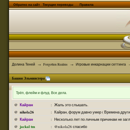
Обратно на сайт
Текущие переводы
Правила
Долина Теней
Forgotten Realms
Игровые инкарнации сеттинга
→
→
Башня Эльминстера
Трёп, флейм и флуд. Все дела.
Кайран
@
:
Жаль это слышать.
nikola26
@
:
Кайран, форум давно умер ( Времена други
Кайран
@
:
Несколько лет по личным причинам не заг
jackal tm
@
:
@nikola26 спасибо