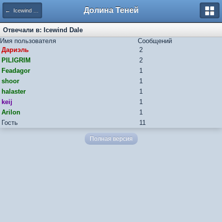
Долина Теней
← Icewind Dale
Отвечали в: Icewind Dale
Имя пользователя
Сообщений
Дариэль
2
PILIGRIM
2
Feadagor
1
shoor
1
halaster
1
keij
1
Arilon
1
Гость
11
Полная версия