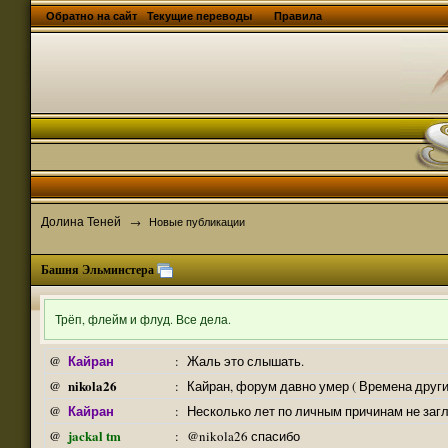
Обратно на сайт
Текущие переводы
Правила
Долина Теней
→
Новые публикации
Башня Эльминстера
Трёп, флейм и флуд. Все дела.
Кайран
@
:
Жаль это слышать.
nikola26
@
:
Кайран, форум давно умер ( Времена други
Кайран
@
:
Несколько лет по личным причинам не заг
jackal tm
@
:
@nikola26 спасибо