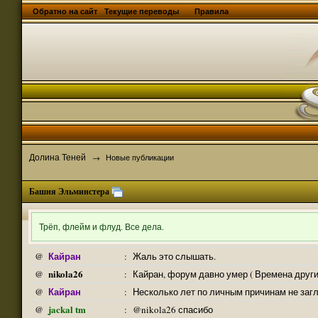
Обратно на сайт
Текущие переводы
Правила
Долина Теней
→
Новые публикации
Башня Эльминстера
Трёп, флейм и флуд. Все дела.
Кайран
@
:
Жаль это слышать.
nikola26
@
:
Кайран, форум давно умер ( Времена други
Кайран
@
:
Несколько лет по личным причинам не заг
jackal tm
@
:
@nikola26 спасибо