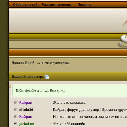
Обратно на сайт
Текущие переводы
Правила
Долина Теней
→
Новые публикации
Башня Эльминстера
Трёп, флейм и флуд. Все дела.
Кайран
@
:
Жаль это слышать.
nikola26
@
:
Кайран, форум давно умер ( Времена други
Кайран
@
:
Несколько лет по личным причинам не заг
jackal tm
@
:
@nikola26 спасибо