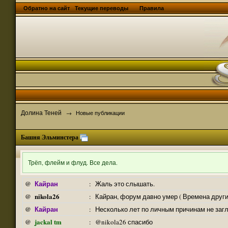
Обратно на сайт
Текущие переводы
Правила
Долина Теней
→
Новые публикации
Башня Эльминстера
Трёп, флейм и флуд. Все дела.
Кайран
@
:
Жаль это слышать.
nikola26
@
:
Кайран, форум давно умер ( Времена други
Кайран
@
:
Несколько лет по личным причинам не заг
jackal tm
@
:
@nikola26 спасибо