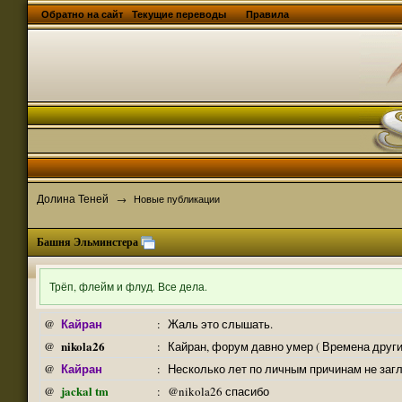
Обратно на сайт
Текущие переводы
Правила
Долина Теней
→
Новые публикации
Башня Эльминстера
Трёп, флейм и флуд. Все дела.
Кайран
@
:
Жаль это слышать.
nikola26
@
:
Кайран, форум давно умер ( Времена други
Кайран
@
:
Несколько лет по личным причинам не заг
jackal tm
@
:
@nikola26 спасибо