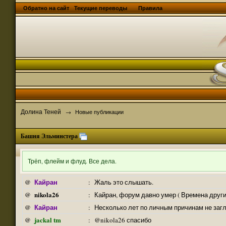
Обратно на сайт
Текущие переводы
Правила
Долина Теней
→
Новые публикации
Башня Эльминстера
Трёп, флейм и флуд. Все дела.
Кайран
@
:
Жаль это слышать.
nikola26
@
:
Кайран, форум давно умер ( Времена други
Кайран
@
:
Несколько лет по личным причинам не заг
jackal tm
@
:
@nikola26 спасибо