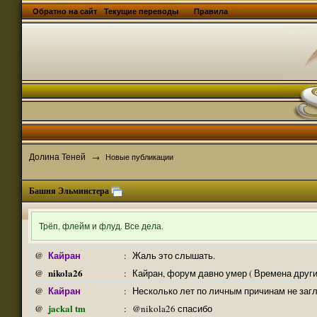
Обратно на сайт
Текущие переводы
Правила
Долина Теней
→
Новые публикации
Башня Эльминстера
Трёп, флейм и флуд. Все дела.
Кайран
@
:
Жаль это слышать.
nikola26
@
:
Кайран, форум давно умер ( Времена други
Кайран
@
:
Несколько лет по личным причинам не заг
jackal tm
@
:
@nikola26 спасибо