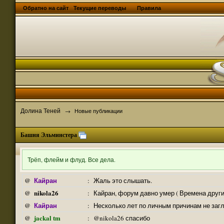
Обратно на сайт
Текущие переводы
Правила
Долина Теней
→
Новые публикации
Башня Эльминстера
Трёп, флейм и флуд. Все дела.
Кайран
@
:
Жаль это слышать.
nikola26
@
:
Кайран, форум давно умер ( Времена други
Кайран
@
:
Несколько лет по личным причинам не заг
jackal tm
@
:
@nikola26 спасибо