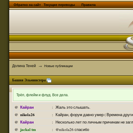
Обратно на сайт
Текущие переводы
Правила
Долина Теней
→
Новые публикации
Башня Эльминстера
Трёп, флейм и флуд. Все дела.
Кайран
@
:
Жаль это слышать.
nikola26
@
:
Кайран, форум давно умер ( Времена други
Кайран
@
:
Несколько лет по личным причинам не заг
jackal tm
@
:
@nikola26 спасибо