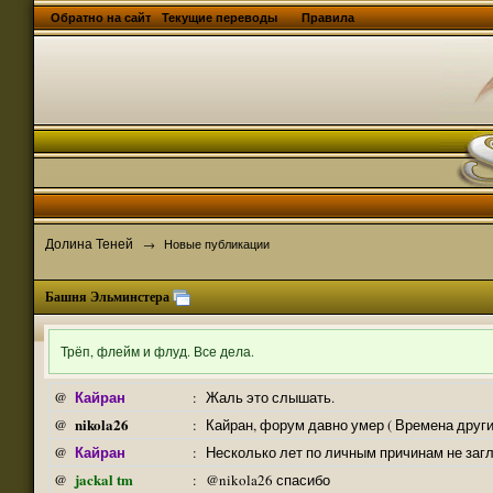
Обратно на сайт
Текущие переводы
Правила
Долина Теней
→
Новые публикации
Башня Эльминстера
Трёп, флейм и флуд. Все дела.
Кайран
@
:
Жаль это слышать.
nikola26
@
:
Кайран, форум давно умер ( Времена други
Кайран
@
:
Несколько лет по личным причинам не заг
jackal tm
@
:
@nikola26 спасибо