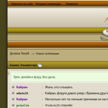
Обратно на сайт
Текущие переводы
Правила
Долина Теней
→
Новые публикации
Башня Эльминстера
Трёп, флейм и флуд. Все дела.
Кайран
@
:
Жаль это слышать.
nikola26
@
:
Кайран, форум давно умер ( Времена други
Кайран
@
:
Несколько лет по личным причинам не заг
jackal tm
@
:
@nikola26 спасибо