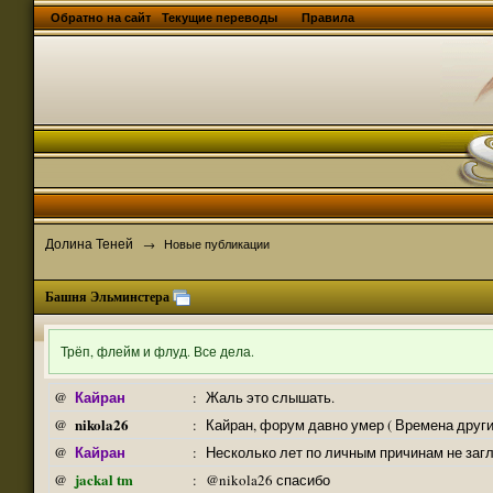
Обратно на сайт
Текущие переводы
Правила
Долина Теней
→
Новые публикации
Башня Эльминстера
Трёп, флейм и флуд. Все дела.
Кайран
@
:
Жаль это слышать.
nikola26
@
:
Кайран, форум давно умер ( Времена други
Кайран
@
:
Несколько лет по личным причинам не заг
jackal tm
@
:
@nikola26 спасибо