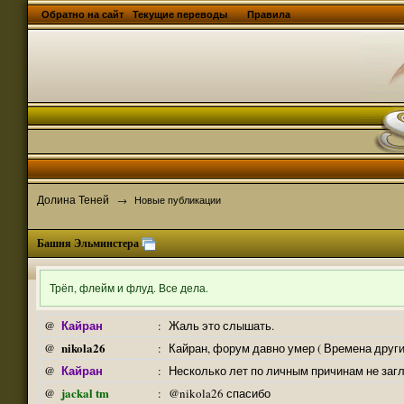
Обратно на сайт
Текущие переводы
Правила
Долина Теней
→
Новые публикации
Башня Эльминстера
Трёп, флейм и флуд. Все дела.
Кайран
@
:
Жаль это слышать.
nikola26
@
:
Кайран, форум давно умер ( Времена други
Кайран
@
:
Несколько лет по личным причинам не заг
jackal tm
@
:
@nikola26 спасибо