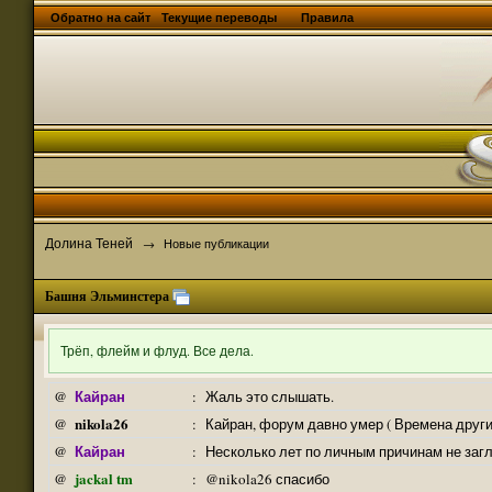
Обратно на сайт
Текущие переводы
Правила
Долина Теней
→
Новые публикации
Башня Эльминстера
Трёп, флейм и флуд. Все дела.
Кайран
@
:
Жаль это слышать.
nikola26
@
:
Кайран, форум давно умер ( Времена други
Кайран
@
:
Несколько лет по личным причинам не заг
jackal tm
@
:
@nikola26 спасибо