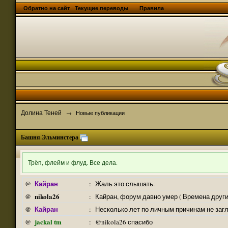
Обратно на сайт
Текущие переводы
Правила
Долина Теней
→
Новые публикации
Башня Эльминстера
Трёп, флейм и флуд. Все дела.
Кайран
@
:
Жаль это слышать.
nikola26
@
:
Кайран, форум давно умер ( Времена други
Кайран
@
:
Несколько лет по личным причинам не заг
jackal tm
@
:
@nikola26 спасибо