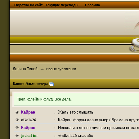
Обратно на сайт
Текущие переводы
Правила
Долина Теней
→
Новые публикации
Башня Эльминстера
Трёп, флейм и флуд. Все дела.
Кайран
@
:
Жаль это слышать.
nikola26
@
:
Кайран, форум давно умер ( Времена други
Кайран
@
:
Несколько лет по личным причинам не заг
jackal tm
@
:
@nikola26 спасибо