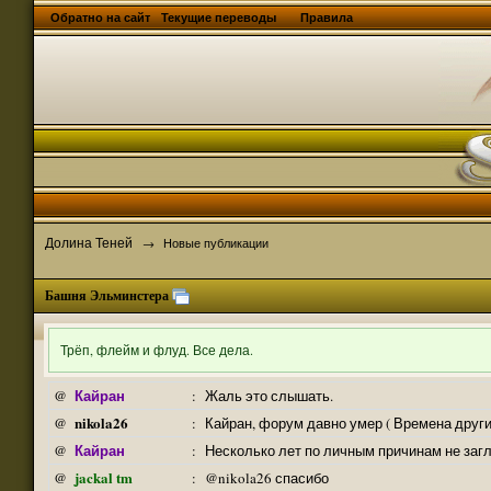
Обратно на сайт
Текущие переводы
Правила
Долина Теней
→
Новые публикации
Башня Эльминстера
Трёп, флейм и флуд. Все дела.
Кайран
@
:
Жаль это слышать.
nikola26
@
:
Кайран, форум давно умер ( Времена други
Кайран
@
:
Несколько лет по личным причинам не заг
jackal tm
@
:
@nikola26 спасибо