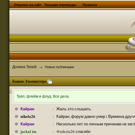
Обратно на сайт
Текущие переводы
Правила
Долина Теней
→
Новые публикации
Башня Эльминстера
Трёп, флейм и флуд. Все дела.
Кайран
@
:
Жаль это слышать.
nikola26
@
:
Кайран, форум давно умер ( Времена други
Кайран
@
:
Несколько лет по личным причинам не заг
jackal tm
@
:
@nikola26 спасибо