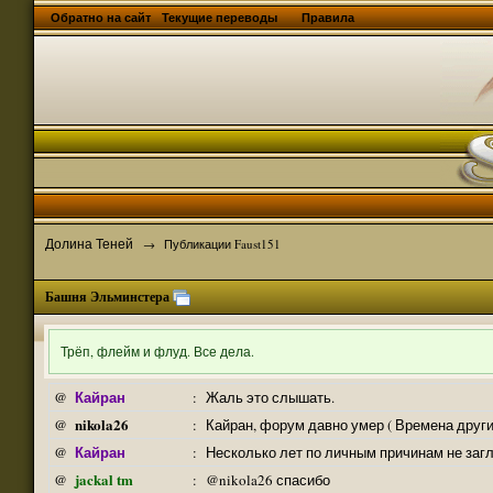
Обратно на сайт
Текущие переводы
Правила
Долина Теней
→
Публикации Faust151
Башня Эльминстера
Трёп, флейм и флуд. Все дела.
Кайран
@
:
Жаль это слышать.
nikola26
@
:
Кайран, форум давно умер ( Времена други
Кайран
@
:
Несколько лет по личным причинам не заг
jackal tm
@
:
@nikola26 спасибо