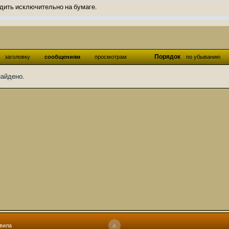
дить исключительно на бумаге.
ов и Ангелы из Ада были и будут только на бумаге.
нонсов не делал.
од Ангелов из Ада, а в электронном варианте нету вариантов?
Порядок
заголовку
сообщениям
просмотрам
по убыванию
ти какие, подскажите пожалуйста?)
найдено.
господства аболетов на бусти:
https://boosty.to/abeir_toril/donate
 Радует, что дело переводов живёт и процветает!
u...chnost-strakha/
няты
т как раньше?
ги нужны? Так эта организация описана в "Лордах тьмы", книге правил по
 про организацию искажённая руна? Это некро-вампо нечистивая организ
 но процесс не очень быстрый будет. Думаю в течении 1-2 месяцев
ечатки, с телефона не очень удобно)
том по ходу чтения правлю. Получается не совнлитературный перевод, но
вила