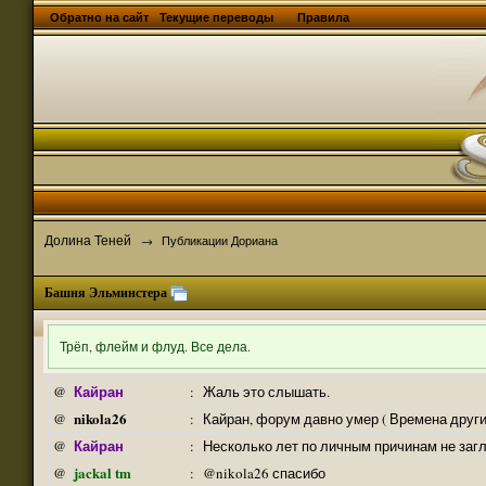
Обратно на сайт
Текущие переводы
Правила
Долина Теней
→
Публикации Дориана
Башня Эльминстера
Трёп, флейм и флуд. Все дела.
Кайран
@
:
Жаль это слышать.
nikola26
@
:
Кайран, форум давно умер ( Времена други
Кайран
@
:
Несколько лет по личным причинам не заг
jackal tm
@
:
@nikola26 спасибо