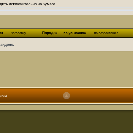
дить исключительно на бумаге.
ов и Ангелы из Ада были и будут только на бумаге.
нонсов не делал.
од Ангелов из Ада, а в электронном варианте нету вариантов?
Порядок
ия
заголовку
по убыванию
по возрастанию
ти какие, подскажите пожалуйста?)
найдено.
господства аболетов на бусти:
https://boosty.to/abeir_toril/donate
 Радует, что дело переводов живёт и процветает!
u...chnost-strakha/
няты
т как раньше?
ги нужны? Так эта организация описана в "Лордах тьмы", книге правил по
вила
 про организацию искажённая руна? Это некро-вампо нечистивая организ
 но процесс не очень быстрый будет. Думаю в течении 1-2 месяцев
ечатки, с телефона не очень удобно)
том по ходу чтения правлю. Получается не совнлитературный перевод, но