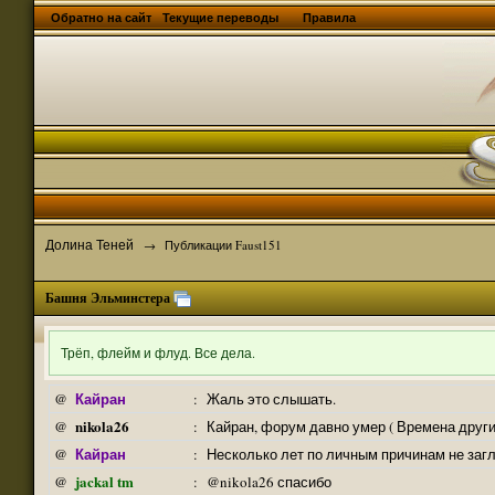
Обратно на сайт
Текущие переводы
Правила
Долина Теней
→
Публикации Faust151
Башня Эльминстера
Трёп, флейм и флуд. Все дела.
Кайран
@
:
Жаль это слышать.
nikola26
@
:
Кайран, форум давно умер ( Времена други
Кайран
@
:
Несколько лет по личным причинам не заг
jackal tm
@
:
@nikola26 спасибо