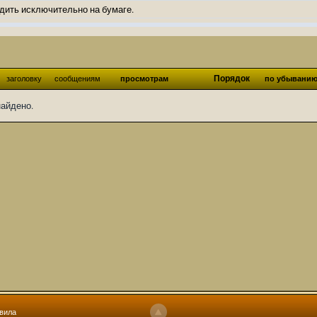
дить исключительно на бумаге.
ов и Ангелы из Ада были и будут только на бумаге.
нонсов не делал.
од Ангелов из Ада, а в электронном варианте нету вариантов?
Порядок
заголовку
сообщениям
просмотрам
по убывани
ти какие, подскажите пожалуйста?)
найдено.
господства аболетов на бусти:
https://boosty.to/abeir_toril/donate
 Радует, что дело переводов живёт и процветает!
u...chnost-strakha/
няты
т как раньше?
ги нужны? Так эта организация описана в "Лордах тьмы", книге правил по
 про организацию искажённая руна? Это некро-вампо нечистивая организ
 но процесс не очень быстрый будет. Думаю в течении 1-2 месяцев
ечатки, с телефона не очень удобно)
том по ходу чтения правлю. Получается не совнлитературный перевод, но
вила