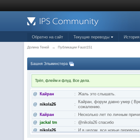
Обратно на сайт
Текущие переводы
История
Долина Теней
→
Публикации Faust151
Башня Эльминстера
Трёп, флейм и флуд. Все дела.
@
Кайран
:
Жаль это слышать.
Кайран, форум давно умер ( Вре
@
nikola26
:
сожалению.
@
Кайран
:
Несколько лет по личным причи
@
jackal tm
:
@nikola26 спасибо
@
nikola26
:
И в целом, все новые переводы
@
nikola26
:
Khellendros, и пятая книга Бра