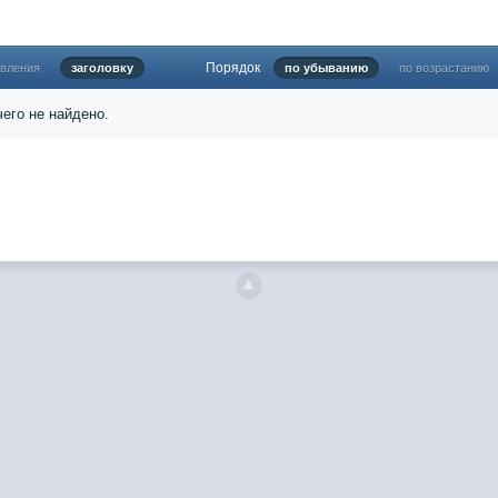
б никаких анонсов не делал.
атный перевод Ангелов из Ада, а в электронном варианте нету варианто
Порядок
овления
заголовку
по убыванию
по возрастанию
фонов?
 есть новости какие, подскажите пожалуйста?)
его не найдено.
ной части господства аболетов на бусти:
https://boosty.to/abeir_toril/donat
сь не было. Радует, что дело переводов живёт и процветает!
shadowdale.ru...chnost-strakha/
еводчики заняты
е переводят как раньше?
твенные книги нужны? Так эта организация описана в "Лордах тьмы", кн
и ли книги про организацию искажённая руна? Это некро-вампо нечисти
м на почту, но процесс не очень быстрый будет. Думаю в течении 1-2 мес
ml
яюсь за опечатки, с телефона не очень удобно)
еводчик, потом по ходу чтения правлю. Получается не совнлитературны