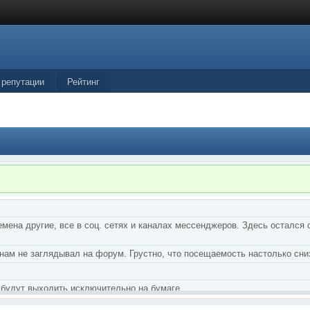
 репутации
Рейтинг
мена другие, все в соц. сетях и каналах мессенджеров. Здесь остался 
нам не заглядывал на форум. Грустно, что посещаемость настолько сни
 будут выходить исключительно на бумаге.
тства Грифонов и Ангелы из Ада были и будут только на бумаге.