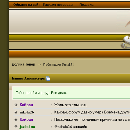
Обратно на сайт
Текущие переводы
Правила
Долина Теней
→
Публикации Faust151
Башня Эльминстера
Трёп, флейм и флуд. Все дела.
Кайран
@
:
Жаль это слышать.
nikola26
@
:
Кайран, форум давно умер ( Времена други
Кайран
@
:
Несколько лет по личным причинам не заг
jackal tm
@
:
@nikola26 спасибо