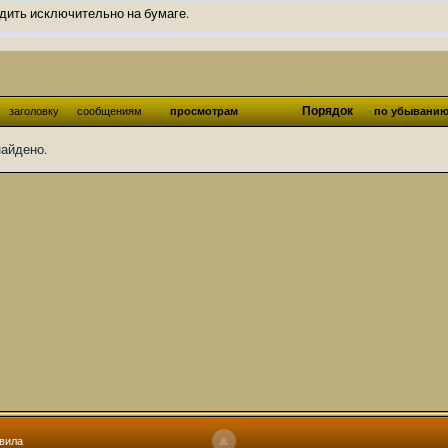
дить исключительно на бумаге.
ов и Ангелы из Ада были и будут только на бумаге.
нонсов не делал.
од Ангелов из Ада, а в электронном варианте нету вариантов?
Порядок
заголовку
сообщениям
просмотрам
по убывани
ти какие, подскажите пожалуйста?)
найдено.
господства аболетов на бусти:
https://boosty.to/abeir_toril/donate
 Радует, что дело переводов живёт и процветает!
u...chnost-strakha/
няты
т как раньше?
ги нужны? Так эта организация описана в "Лордах тьмы", книге правил по
 про организацию искажённая руна? Это некро-вампо нечистивая организ
 но процесс не очень быстрый будет. Думаю в течении 1-2 месяцев
ечатки, с телефона не очень удобно)
том по ходу чтения правлю. Получается не совнлитературный перевод, но
вила