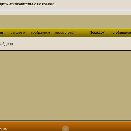
дить исключительно на бумаге.
ов и Ангелы из Ада были и будут только на бумаге.
нонсов не делал.
од Ангелов из Ада, а в электронном варианте нету вариантов?
Порядок
ия
заголовку
сообщениям
просмотрам
по убывани
ти какие, подскажите пожалуйста?)
найдено.
господства аболетов на бусти:
https://boosty.to/abeir_toril/donate
 Радует, что дело переводов живёт и процветает!
u...chnost-strakha/
няты
т как раньше?
ги нужны? Так эта организация описана в "Лордах тьмы", книге правил по
 про организацию искажённая руна? Это некро-вампо нечистивая организ
 но процесс не очень быстрый будет. Думаю в течении 1-2 месяцев
ечатки, с телефона не очень удобно)
том по ходу чтения правлю. Получается не совнлитературный перевод, но
вила