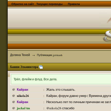
Обратно на сайт
Текущие переводы
Правила
Долина Теней
→
Публикации germash
Башня Эльминстера
Трёп, флейм и флуд. Все дела.
Кайран
@
:
Жаль это слышать.
nikola26
@
:
Кайран, форум давно умер ( Времена други
Кайран
@
:
Несколько лет по личным причинам не заг
jackal tm
@
:
@nikola26 спасибо