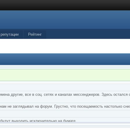
 репутации
Рейтинг
мена другие, все в соц. сетях и каналах мессенджеров. Здесь остался 
нам не заглядывал на форум. Грустно, что посещаемость настолько сни
 будут выходить исключительно на бумаге.
тства Грифонов и Ангелы из Ада были и будут только на бумаге.