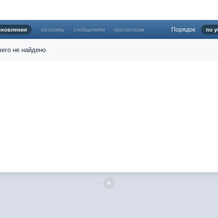
б никаких анонсов не делал.
атный перевод Ангелов из Ада, а в электронном варианте нету варианто
Порядок
бновления
заголовку
сообщениям
просмотрам
по 
фонов?
 есть новости какие, подскажите пожалуйста?)
его не найдено.
ной части господства аболетов на бусти:
https://boosty.to/abeir_toril/donat
сь не было. Радует, что дело переводов живёт и процветает!
shadowdale.ru...chnost-strakha/
еводчики заняты
е переводят как раньше?
твенные книги нужны? Так эта организация описана в "Лордах тьмы", кн
и ли книги про организацию искажённая руна? Это некро-вампо нечисти
м на почту, но процесс не очень быстрый будет. Думаю в течении 1-2 мес
ml
яюсь за опечатки, с телефона не очень удобно)
еводчик, потом по ходу чтения правлю. Получается не совнлитературны