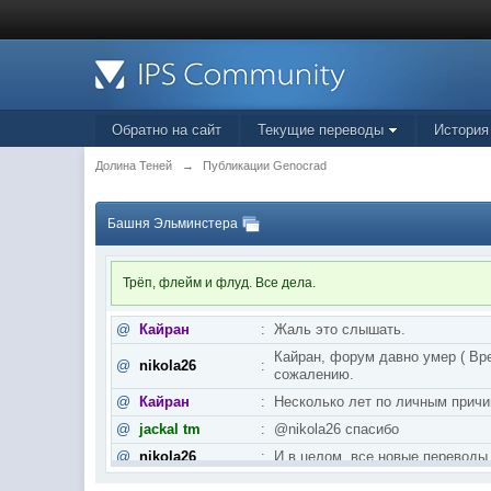
Обратно на сайт
Текущие переводы
История
Долина Теней
→
Публикации Genocrad
Башня Эльминстера
Трёп, флейм и флуд. Все дела.
@
Кайран
:
Жаль это слышать.
Кайран, форум давно умер ( Вре
@
nikola26
:
сожалению.
@
Кайран
:
Несколько лет по личным причи
@
jackal tm
:
@nikola26 спасибо
@
nikola26
:
И в целом, все новые переводы
@
nikola26
:
Khellendros, и пятая книга Бра