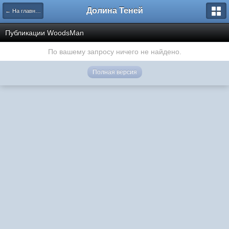
Долина Теней
← На главную
Публикации WoodsMan
По вашему запросу ничего не найдено.
Полная версия