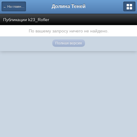
Долина Теней
← На главную
Публикации k23_Rofler
По вашему запросу ничего не найдено.
Полная версия