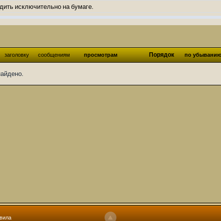
дить исключительно на бумаге.
ов и Ангелы из Ада были и будут только на бумаге.
нонсов не делал.
од Ангелов из Ада, а в электронном варианте нету вариантов?
Порядок
заголовку
сообщениям
просмотрам
по убывани
ти какие, подскажите пожалуйста?)
найдено.
господства аболетов на бусти:
https://boosty.to/abeir_toril/donate
 Радует, что дело переводов живёт и процветает!
u...chnost-strakha/
няты
т как раньше?
ги нужны? Так эта организация описана в "Лордах тьмы", книге правил по
 про организацию искажённая руна? Это некро-вампо нечистивая организ
 но процесс не очень быстрый будет. Думаю в течении 1-2 месяцев
ечатки, с телефона не очень удобно)
том по ходу чтения правлю. Получается не совнлитературный перевод, но
вила