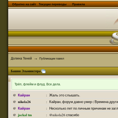
Обратно на сайт
Текущие переводы
Правила
Долина Теней
→
Публикации павел
Башня Эльминстера
Трёп, флейм и флуд. Все дела.
Кайран
@
:
Жаль это слышать.
nikola26
@
:
Кайран, форум давно умер ( Времена други
Кайран
@
:
Несколько лет по личным причинам не заг
jackal tm
@
:
@nikola26 спасибо