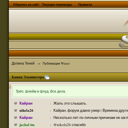
Обратно на сайт
Текущие переводы
Правила
Долина Теней
→
Публикации Winter
Башня Эльминстера
Трёп, флейм и флуд. Все дела.
Кайран
@
:
Жаль это слышать.
nikola26
@
:
Кайран, форум давно умер ( Времена други
Кайран
@
:
Несколько лет по личным причинам не заг
jackal tm
@
:
@nikola26 спасибо