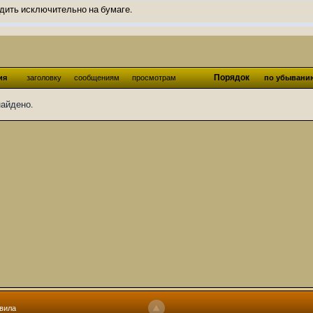
дить исключительно на бумаге.
ов и Ангелы из Ада были и будут только на бумаге.
нонсов не делал.
од Ангелов из Ада, а в электронном варианте нету вариантов?
Порядок
ия
заголовку
сообщениям
просмотрам
по убывани
ти какие, подскажите пожалуйста?)
найдено.
господства аболетов на бусти:
https://boosty.to/abeir_toril/donate
 Радует, что дело переводов живёт и процветает!
u...chnost-strakha/
няты
т как раньше?
ги нужны? Так эта организация описана в "Лордах тьмы", книге правил по
 про организацию искажённая руна? Это некро-вампо нечистивая организ
 но процесс не очень быстрый будет. Думаю в течении 1-2 месяцев
ечатки, с телефона не очень удобно)
том по ходу чтения правлю. Получается не совнлитературный перевод, но
вила