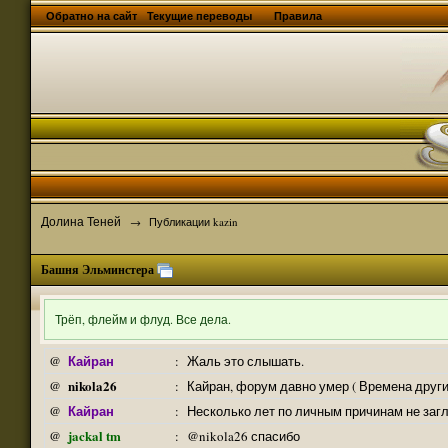
Обратно на сайт
Текущие переводы
Правила
Долина Теней
→
Публикации kazin
Башня Эльминстера
Трёп, флейм и флуд. Все дела.
Кайран
@
:
Жаль это слышать.
nikola26
@
:
Кайран, форум давно умер ( Времена други
Кайран
@
:
Несколько лет по личным причинам не заг
jackal tm
@
:
@nikola26 спасибо