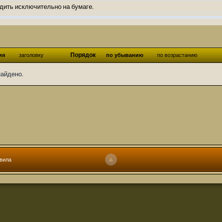
дить исключительно на бумаге.
ов и Ангелы из Ада были и будут только на бумаге.
нонсов не делал.
од Ангелов из Ада, а в электронном варианте нету вариантов?
Порядок
ия
заголовку
по убыванию
по возрастанию
ти какие, подскажите пожалуйста?)
найдено.
господства аболетов на бусти:
https://boosty.to/abeir_toril/donate
 Радует, что дело переводов живёт и процветает!
u...chnost-strakha/
няты
т как раньше?
ги нужны? Так эта организация описана в "Лордах тьмы", книге правил по
вила
 про организацию искажённая руна? Это некро-вампо нечистивая организ
 но процесс не очень быстрый будет. Думаю в течении 1-2 месяцев
ечатки, с телефона не очень удобно)
том по ходу чтения правлю. Получается не совнлитературный перевод, но