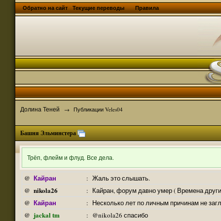
Обратно на сайт
Текущие переводы
Правила
Долина Теней
→
Публикации Veles04
Башня Эльминстера
Трёп, флейм и флуд. Все дела.
Кайран
@
:
Жаль это слышать.
nikola26
@
:
Кайран, форум давно умер ( Времена други
Кайран
@
:
Несколько лет по личным причинам не заг
jackal tm
@
:
@nikola26 спасибо