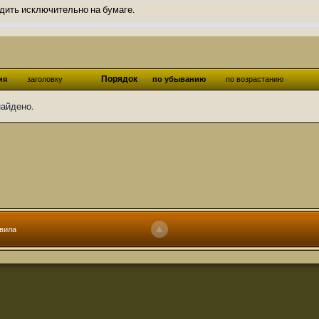
дить исключительно на бумаге.
ов и Ангелы из Ада были и будут только на бумаге.
нонсов не делал.
од Ангелов из Ада, а в электронном варианте нету вариантов?
Порядок
ия
заголовку
по убыванию
по возрастанию
ти какие, подскажите пожалуйста?)
найдено.
господства аболетов на бусти:
https://boosty.to/abeir_toril/donate
 Радует, что дело переводов живёт и процветает!
u...chnost-strakha/
няты
т как раньше?
ги нужны? Так эта организация описана в "Лордах тьмы", книге правил по
вила
 про организацию искажённая руна? Это некро-вампо нечистивая организ
 но процесс не очень быстрый будет. Думаю в течении 1-2 месяцев
ечатки, с телефона не очень удобно)
том по ходу чтения правлю. Получается не совнлитературный перевод, но