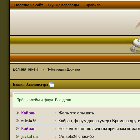
Обратно на сайт
Текущие переводы
Правила
Долина Теней
→
Публикации Дориана
Башня Эльминстера
Трёп, флейм и флуд. Все дела.
Кайран
@
:
Жаль это слышать.
nikola26
@
:
Кайран, форум давно умер ( Времена други
Кайран
@
:
Несколько лет по личным причинам не заг
jackal tm
@
:
@nikola26 спасибо