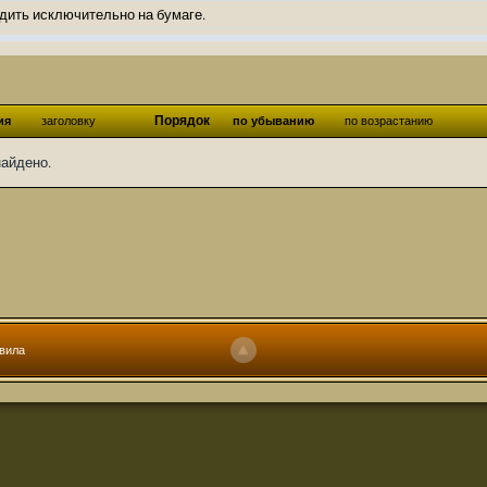
дить исключительно на бумаге.
ов и Ангелы из Ада были и будут только на бумаге.
нонсов не делал.
од Ангелов из Ада, а в электронном варианте нету вариантов?
Порядок
ия
заголовку
по убыванию
по возрастанию
ти какие, подскажите пожалуйста?)
найдено.
господства аболетов на бусти:
https://boosty.to/abeir_toril/donate
 Радует, что дело переводов живёт и процветает!
u...chnost-strakha/
няты
т как раньше?
ги нужны? Так эта организация описана в "Лордах тьмы", книге правил по
вила
 про организацию искажённая руна? Это некро-вампо нечистивая организ
 но процесс не очень быстрый будет. Думаю в течении 1-2 месяцев
ечатки, с телефона не очень удобно)
том по ходу чтения правлю. Получается не совнлитературный перевод, но