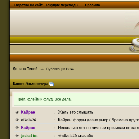
Обратно на сайт
Текущие переводы
Правила
Долина Теней
→
Публикации kazin
Башня Эльминстера
Трёп, флейм и флуд. Все дела.
Кайран
@
:
Жаль это слышать.
nikola26
@
:
Кайран, форум давно умер ( Времена други
Кайран
@
:
Несколько лет по личным причинам не заг
jackal tm
@
:
@nikola26 спасибо