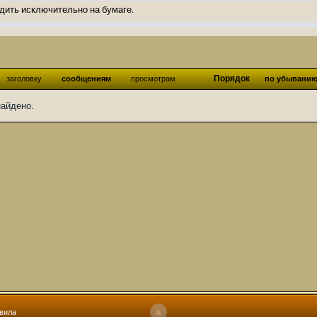
дить исключительно на бумаге.
ов и Ангелы из Ада были и будут только на бумаге.
нонсов не делал.
од Ангелов из Ада, а в электронном варианте нету вариантов?
Порядок
заголовку
сообщениям
просмотрам
по убывани
ти какие, подскажите пожалуйста?)
найдено.
господства аболетов на бусти:
https://boosty.to/abeir_toril/donate
 Радует, что дело переводов живёт и процветает!
u...chnost-strakha/
няты
т как раньше?
ги нужны? Так эта организация описана в "Лордах тьмы", книге правил по
 про организацию искажённая руна? Это некро-вампо нечистивая организ
 но процесс не очень быстрый будет. Думаю в течении 1-2 месяцев
ечатки, с телефона не очень удобно)
том по ходу чтения правлю. Получается не совнлитературный перевод, но
вила