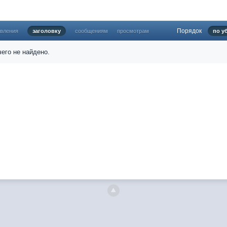
б никаких анонсов не делал.
атный перевод Ангелов из Ада, а в электронном варианте нету варианто
Порядок
овления
заголовку
сообщениям
просмотрам
по у
фонов?
 есть новости какие, подскажите пожалуйста?)
его не найдено.
ной части господства аболетов на бусти:
https://boosty.to/abeir_toril/donat
сь не было. Радует, что дело переводов живёт и процветает!
shadowdale.ru...chnost-strakha/
еводчики заняты
е переводят как раньше?
твенные книги нужны? Так эта организация описана в "Лордах тьмы", кн
и ли книги про организацию искажённая руна? Это некро-вампо нечисти
м на почту, но процесс не очень быстрый будет. Думаю в течении 1-2 мес
ml
яюсь за опечатки, с телефона не очень удобно)
еводчик, потом по ходу чтения правлю. Получается не совнлитературны