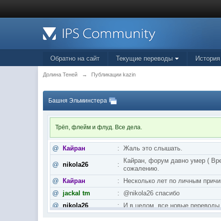
Обратно на сайт
Текущие переводы
История
Долина Теней
→
Публикации kazin
Башня Эльминстера
Трёп, флейм и флуд. Все дела.
@
Кайран
:
Жаль это слышать.
Кайран, форум давно умер ( Вре
@
nikola26
:
сожалению.
@
Кайран
:
Несколько лет по личным причи
@
jackal tm
:
@nikola26 спасибо
@
nikola26
:
И в целом, все новые переводы
@
nikola26
:
Khellendros, и пятая книга Бра