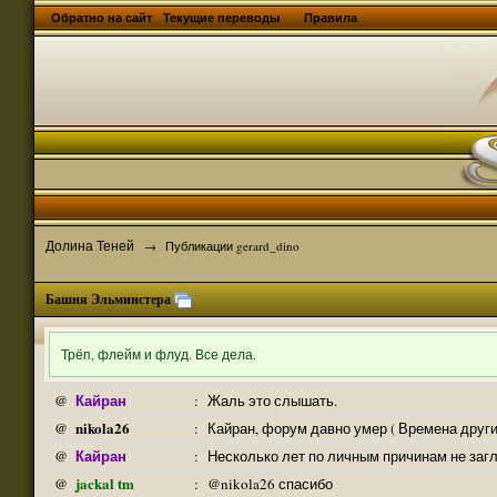
Обратно на сайт
Текущие переводы
Правила
Долина Теней
→
Публикации gerard_dino
Башня Эльминстера
Трёп, флейм и флуд. Все дела.
Кайран
@
:
Жаль это слышать.
nikola26
@
:
Кайран, форум давно умер ( Времена други
Кайран
@
:
Несколько лет по личным причинам не заг
jackal tm
@
:
@nikola26 спасибо