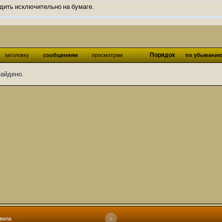
дить исключительно на бумаге.
ов и Ангелы из Ада были и будут только на бумаге.
нонсов не делал.
од Ангелов из Ада, а в электронном варианте нету вариантов?
Порядок
заголовку
сообщениям
просмотрам
по убывани
ти какие, подскажите пожалуйста?)
найдено.
господства аболетов на бусти:
https://boosty.to/abeir_toril/donate
 Радует, что дело переводов живёт и процветает!
u...chnost-strakha/
няты
т как раньше?
ги нужны? Так эта организация описана в "Лордах тьмы", книге правил по
 про организацию искажённая руна? Это некро-вампо нечистивая организ
 но процесс не очень быстрый будет. Думаю в течении 1-2 месяцев
ечатки, с телефона не очень удобно)
том по ходу чтения правлю. Получается не совнлитературный перевод, но
вила