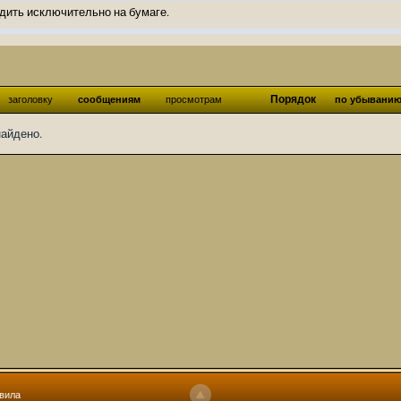
дить исключительно на бумаге.
ов и Ангелы из Ада были и будут только на бумаге.
нонсов не делал.
од Ангелов из Ада, а в электронном варианте нету вариантов?
Порядок
заголовку
сообщениям
просмотрам
по убывани
ти какие, подскажите пожалуйста?)
найдено.
господства аболетов на бусти:
https://boosty.to/abeir_toril/donate
 Радует, что дело переводов живёт и процветает!
u...chnost-strakha/
няты
т как раньше?
ги нужны? Так эта организация описана в "Лордах тьмы", книге правил по
 про организацию искажённая руна? Это некро-вампо нечистивая организ
 но процесс не очень быстрый будет. Думаю в течении 1-2 месяцев
ечатки, с телефона не очень удобно)
том по ходу чтения правлю. Получается не совнлитературный перевод, но
вила