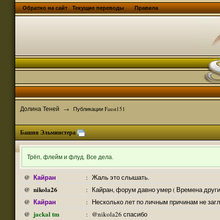
Обратно на сайт
Текущие переводы
Правила
Долина Теней
→
Публикации Faust151
Башня Эльминстера
Трёп, флейм и флуд. Все дела.
Кайран
@
:
Жаль это слышать.
nikola26
@
:
Кайран, форум давно умер ( Времена други
Кайран
@
:
Несколько лет по личным причинам не заг
jackal tm
@
:
@nikola26 спасибо