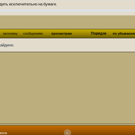
дить исключительно на бумаге.
ов и Ангелы из Ада были и будут только на бумаге.
нонсов не делал.
од Ангелов из Ада, а в электронном варианте нету вариантов?
Порядок
заголовку
сообщениям
просмотрам
по убывани
ти какие, подскажите пожалуйста?)
найдено.
господства аболетов на бусти:
https://boosty.to/abeir_toril/donate
 Радует, что дело переводов живёт и процветает!
u...chnost-strakha/
няты
т как раньше?
ги нужны? Так эта организация описана в "Лордах тьмы", книге правил по
 про организацию искажённая руна? Это некро-вампо нечистивая организ
 но процесс не очень быстрый будет. Думаю в течении 1-2 месяцев
ечатки, с телефона не очень удобно)
том по ходу чтения правлю. Получается не совнлитературный перевод, но
вила