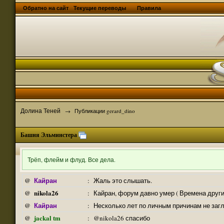
Обратно на сайт
Текущие переводы
Правила
Долина Теней
→
Публикации gerard_dino
Башня Эльминстера
Трёп, флейм и флуд. Все дела.
Кайран
@
:
Жаль это слышать.
nikola26
@
:
Кайран, форум давно умер ( Времена други
Кайран
@
:
Несколько лет по личным причинам не заг
jackal tm
@
:
@nikola26 спасибо