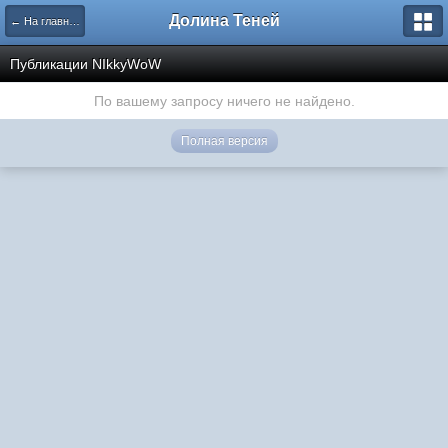
Долина Теней
← На главную
Публикации NIkkyWoW
По вашему запросу ничего не найдено.
Полная версия