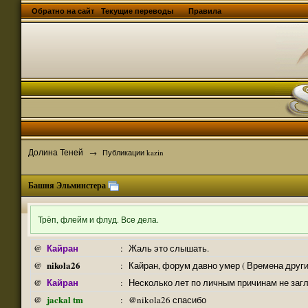
Обратно на сайт
Текущие переводы
Правила
Долина Теней
→
Публикации kazin
Башня Эльминстера
Трёп, флейм и флуд. Все дела.
Кайран
@
:
Жаль это слышать.
nikola26
@
:
Кайран, форум давно умер ( Времена други
Кайран
@
:
Несколько лет по личным причинам не заг
jackal tm
@
:
@nikola26 спасибо