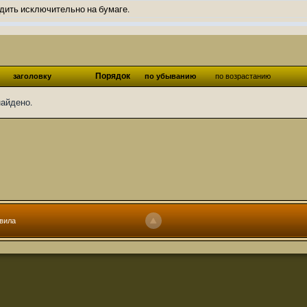
дить исключительно на бумаге.
ов и Ангелы из Ада были и будут только на бумаге.
нонсов не делал.
од Ангелов из Ада, а в электронном варианте нету вариантов?
Порядок
заголовку
по убыванию
по возрастанию
ти какие, подскажите пожалуйста?)
найдено.
господства аболетов на бусти:
https://boosty.to/abeir_toril/donate
 Радует, что дело переводов живёт и процветает!
u...chnost-strakha/
няты
т как раньше?
ги нужны? Так эта организация описана в "Лордах тьмы", книге правил по
вила
 про организацию искажённая руна? Это некро-вампо нечистивая организ
 но процесс не очень быстрый будет. Думаю в течении 1-2 месяцев
ечатки, с телефона не очень удобно)
том по ходу чтения правлю. Получается не совнлитературный перевод, но